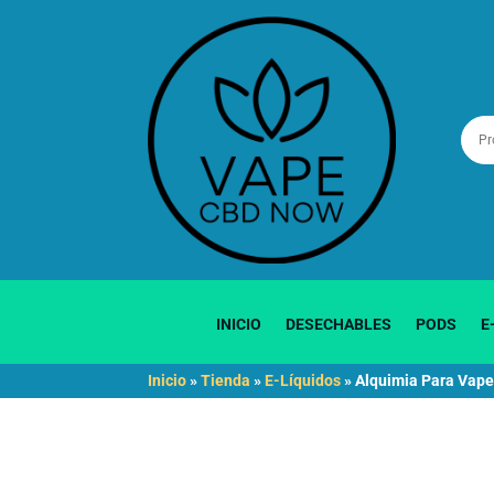
INICIO
DESECHABLES
PODS
E
Inicio
»
Tienda
»
E-Líquidos
»
Alquimia Para Vap