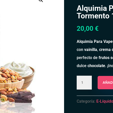
Alquimia 
Tormento
20,00
€
Alquimia Para Vap
con
vainilla
,
crema 
perfecto de
frutos 
dulce
chocolate
. ¡I
Alquimia
AÑADI
Para
Vapers
Tormento
Categoría:
E-Líquid
100mL
cantidad