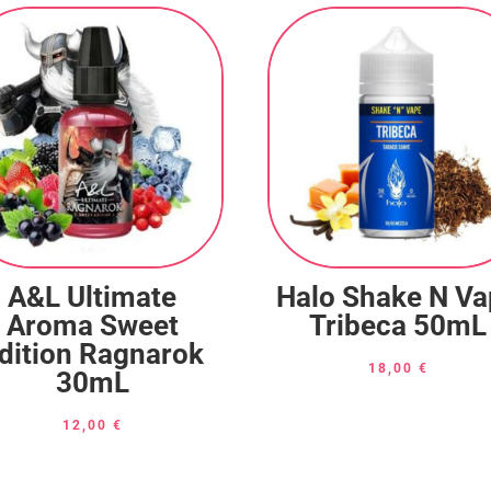
A&L Ultimate
Halo Shake N V
Aroma Sweet
Tribeca 50mL
dition Ragnarok
18,00
€
30mL
12,00
€