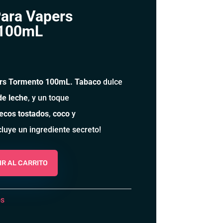
Para Vapers
 100mL
ers Tormento 100mL. Tabaco
dulce
de leche
, y un toque
secos tostados
,
coco
y
ncluye un ingrediente secreto!
R AL CARRITO
os