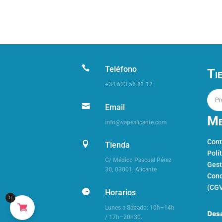

Teléfono
Ti
+34 623 58 81 12

Email
Me
info@vapealicante.com
Cont

Tienda
Polí
C/ Médico Pascual Pérez
Gest
30,
03001, Alicante
Cond
(CG

Horarios
0
Lunes a Sábado: 10h–14h
Desa
/ 17h–20h30.