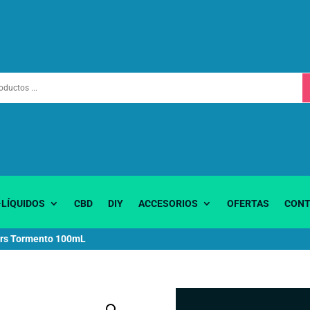
-LÍQUIDOS
CBD
DIY
ACCESORIOS
OFERTAS
CONT
ers Tormento 100mL