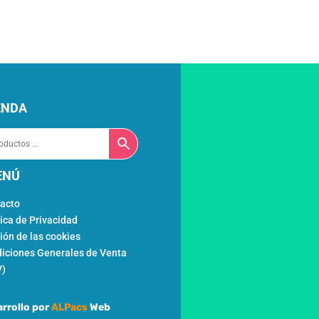
enda
nú
acto
tica de Privacidad
ión de las cookies
iciones Generales de Venta
V)
rrollo por
ALPacs
Web