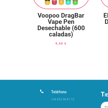
Voopoo DragBar
E
Vape Pen
D
Desechable (600
caladas)
9,90
€

Teléfono
Ti
+34 623 58 81 12