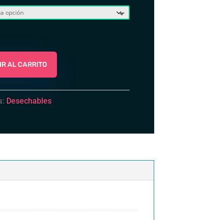
R AL CARRITO
a:
Desechables