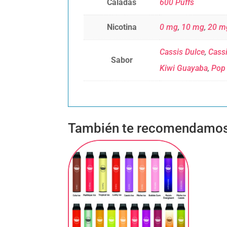
Caladas
600 Puffs
Nicotina
0 mg
,
10 mg
,
20 m
Cassis Dulce
,
Cassi
Sabor
Kiwi Guayaba
,
Pop
También te recomendamo