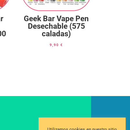
r
Geek Bar Vape Pen
Desechable (575
00
caladas)
9,90
€
Utilizamos cookies en nuestro sitio