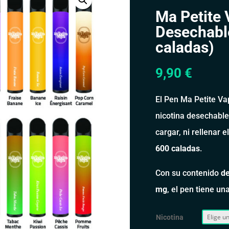
Ma Petite
Desechabl
caladas)
9,90
€
El Pen Ma Petite Va
nicotina desechable 
cargar, ni rellenar e
600 caladas
.
Con su contenido
de
mg
, el pen tiene un
Nicotina