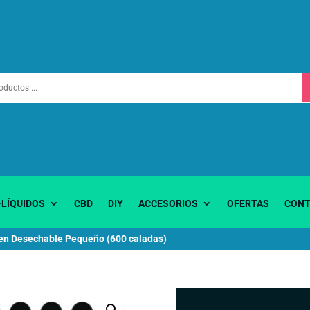
-LÍQUIDOS
CBD
DIY
ACCESORIOS
OFERTAS
CONT
en Desechable Pequeño (600 caladas)