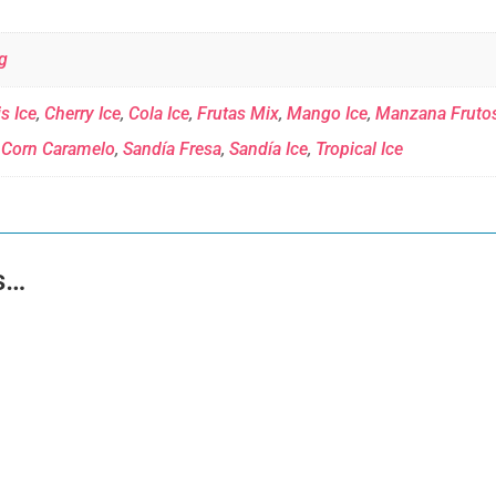
g
s Ice
,
Cherry Ice
,
Cola Ice
,
Frutas Mix
,
Mango Ice
,
Manzana Fruto
 Corn Caramelo
,
Sandía Fresa
,
Sandía Ice
,
Tropical Ice
s…