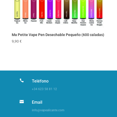
Ma Petite Vape Pen Desechable Pequeño (600 caladas)
9,90
€

Teléfono
+34 623 58 81 12

Email
info@vapealicante.com