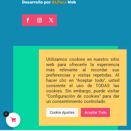
Desarrollo por
ALPacs
Web
Utilizamos cookies en nuestro sitio
web para ofrecerle la experiencia
más relevante al recordar sus
preferencias y visitas repetidas. Al
hacer clic en "Aceptar todo", usted
consiente el uso de TODAS las
cookies. Sin embargo, puede visitar
"Configuración de cookies" para dar
un consentimiento controlado.
Cookie Ajustes
Aceptar Todo
0