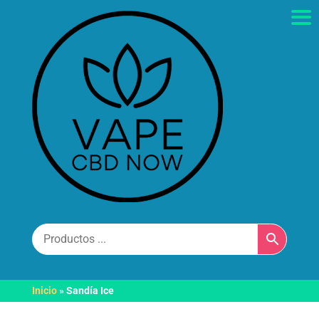
Inicio
»
Sandía Ice