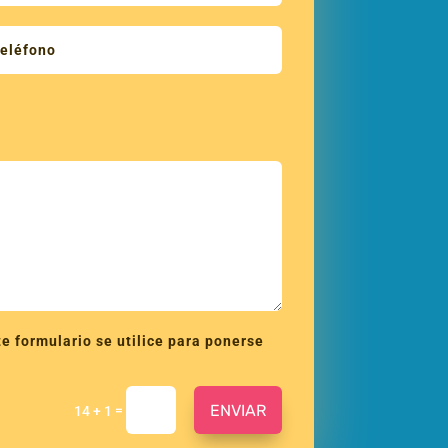
e formulario se utilice para ponerse
ENVIAR
=
14 + 1