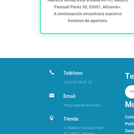
Nuestra tienda está situada en «C/ Médico
Pascual Peréz 30, 03001, Alicante».
A continuación encontrará nuestros
horarios de apertura.

Teléfono
Ti
+34 623 58 81 12

Email
Me
info@vapealicante.com
Cont

Tienda
Polí
C/ Médico Pascual Pérez
Gest
30,
03001, Alicante