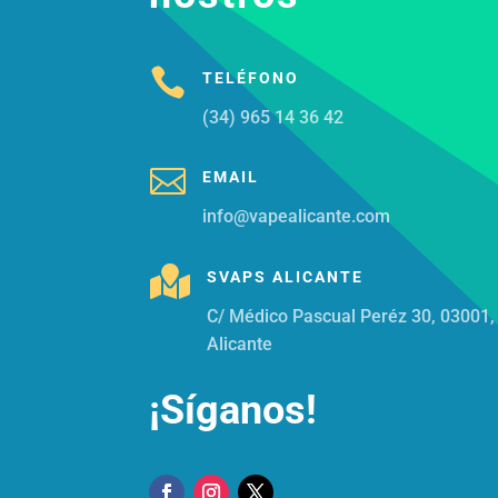

TELÉFONO
(34) 965 14 36 42

EMAIL
info@vapealicante.com

SVAPS ALICANTE
C/ Médico Pascual Peréz 30, 03001,
Alicante
¡Síganos!