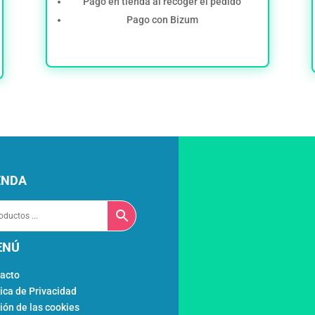
Pago en tienda al recoger el pedido
Pago con Bizum
enda
nú
acto
tica de Privacidad
ión de las cookies