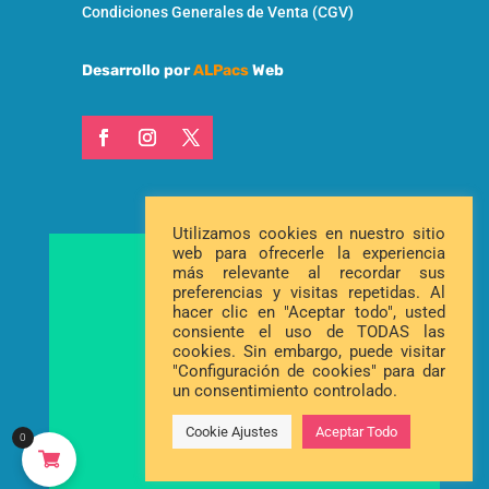
Condiciones Generales de Venta (CGV)
Desarrollo por
ALPacs
Web
Utilizamos cookies en nuestro sitio
web para ofrecerle la experiencia
más relevante al recordar sus
preferencias y visitas repetidas. Al
hacer clic en "Aceptar todo", usted
consiente el uso de TODAS las
cookies. Sin embargo, puede visitar
"Configuración de cookies" para dar
un consentimiento controlado.
Cookie Ajustes
Aceptar Todo
0