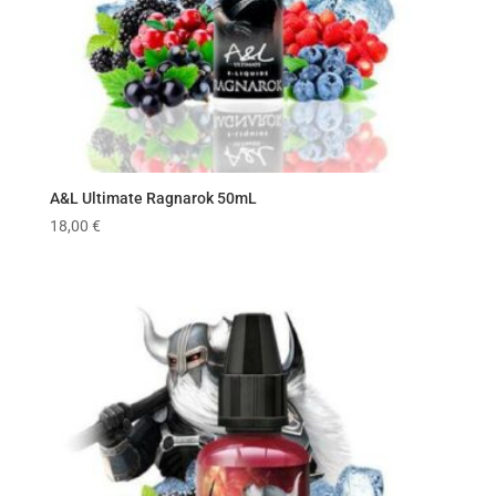
A&L Ultimate Ragnarok 50mL
18,00
€