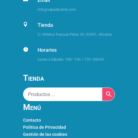
Email
info@vapealicante.com

Tienda
C/ Médico Pascual Pérez 30,
03001, Alicante

Horarios
Lunes a Sábado: 10h–14h / 17h–20h30.
Tienda
Menú
Contacto
Política de Privacidad
Gestión de las cookies