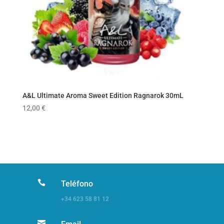
A&L Ultimate Aroma Sweet Edition Ragnarok 30mL
12,00
€

Teléfono
+34 623 58 81 12
