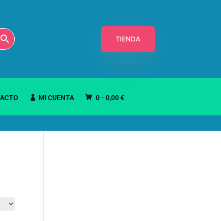
TIENDA
ACTO
MI CUENTA
0 -
0,00
€