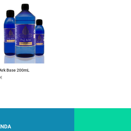
Ark Base 200mL
€
enda