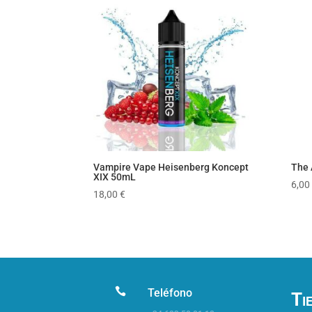
popularidad
Vampire Vape Heisenberg Koncept
The 
XIX 50mL
6,00
18,00
€

Teléfono
Ti