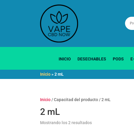
INICIO
DESECHABLES
PODS
E
Inicio
»
2 mL
Inicio
/ Capacitad del producto / 2 mL
2 mL
Ordenado
Mostrando los 2 resultados
por