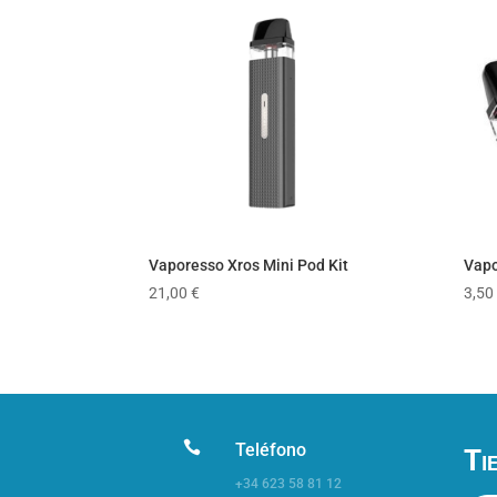
popularidad
Vaporesso Xros Mini Pod Kit
Vapo
21,00
€
3,50

Teléfono
Ti
+34 623 58 81 12