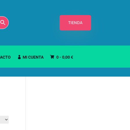
TIENDA
ACTO
MI CUENTA
0 -
0,00
€